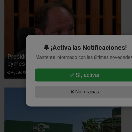
🔔 ¡Activa las Notificaciones!
Presidente de REMAX Argentina: "Las
Mantente informado con las últimas novedade
pymes están estranguladas"
Agosto 06, 2026
✅ Sí, activar
❌ No, gracias