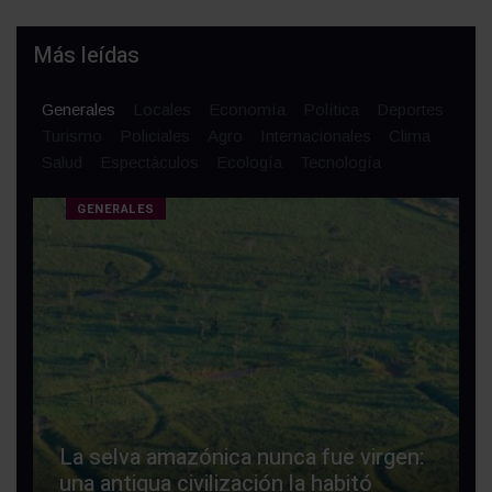
Más leídas
Generales
Locales
Economía
Política
Deportes
Turismo
Policiales
Agro
Internacionales
Clima
Salud
Espectáculos
Ecología
Tecnología
GENERALES
La selva amazónica nunca fue virgen:
una antigua civilización la habitó