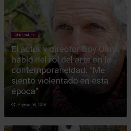
GENERALES
El actor y director Boy Olmi
habló del rol del arte en la
contemporaneidad: "Me
siento violentado en esta
época"
Agosto 06, 2026
0