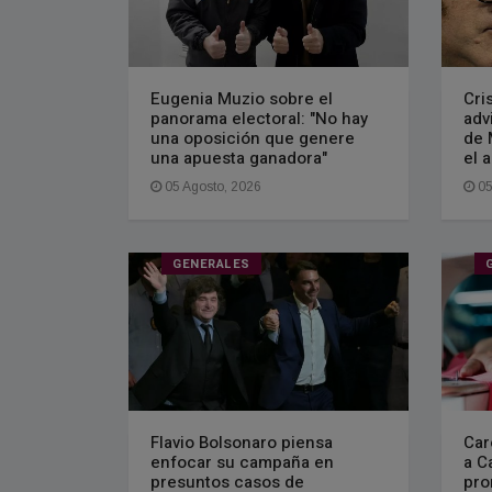
Eugenia Muzio sobre el
Cri
panorama electoral: "No hay
adv
una oposición que genere
de 
una apuesta ganadora"
el 
05 Agosto, 2026
05
GENERALES
Flavio Bolsonaro piensa
Car
enfocar su campaña en
a C
presuntos casos de
pro