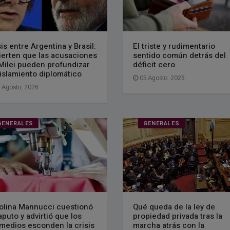
sis entre Argentina y Brasil:
El triste y rudimentario
ierten que las acusaciones
sentido común detrás del
Milei pueden profundizar
déficit cero
aislamiento diplomático
05 Agosto, 2026
 Agosto, 2026
GENERALES
GENERALES
olina Mannucci cuestionó
Qué queda de la ley de
aputo y advirtió que los
propiedad privada tras la
medios esconden la crisis
marcha atrás con la