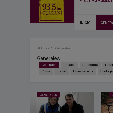
ÚLTIMO MOMENTO
sar mercaderías de contrabando desde Paraguay a Brasil
INICIO
GENER
Inicio
Generales
Generales
Generales
Locales
Economía
Polít
Clima
Salud
Espectáculos
Ecologí
GENERALES