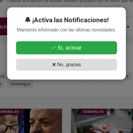
 :
Falleció el inspector de tránsito obereño golpeado por un hierro que 
🔔 ¡Activa las Notificaciones!
ALES
LOCALES
ECONOMÍA
POLÍTICA
MÁS
Mantente informado con las últimas novedades.
✅ Sí, activar
❌ No, gracias
ica
Deportes
Turismo
Policiales
Agro
Internacionales
a
Tecnología
GENERALES
GENERALES