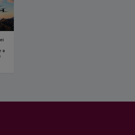
ei
e a
s