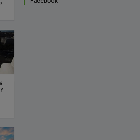
Facebook
rra
é
 y