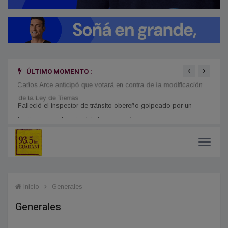
‹
›
ÚLTIMO MOMENTO :
Carlos Arce anticipó que votará en contra de la modificación
En Mi
de la Ley de Tierras
mient
Inicio
Generales
Generales