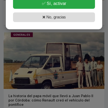
✅ Sí, activar
Un fiscal del caso Cecilia Strzyzowski se sumará a la
causa del joven asesinado en Chaco por su novia
❌ No, gracias
05 Agosto, 2026
GENERALES
La historia del papa móvil que llevó a Juan Pablo II
por Córdoba: cómo Renault creó el vehículo del
pontífice