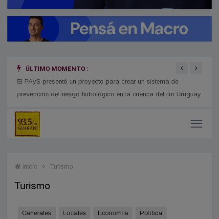
‹
›
ÚLTIMO MOMENTO :
n San
El PAyS presentó un proyecto para crear un sistema de
Detec
prevención del riesgo hidrológico en la cuenca del río Uruguay
deten
Inicio
Turismo
Turismo
Generales
Locales
Economía
Política