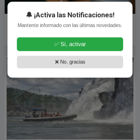
🔔 ¡Activa las Notificaciones!
Cuáles son los destinos argentinos que copan las
Mantente informado con las últimas novedades.
búsquedas para el feriado del 24 de marzo
27 Febrero, 2026
✅ Sí, activar
TURISMO
❌ No, gracias