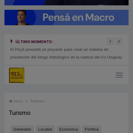
‹
›
ÚLTIMO MOMENTO :
n San
El PAyS presentó un proyecto para crear un sistema de
Detec
prevención del riesgo hidrológico en la cuenca del río Uruguay
deten
Inicio
Turismo
Turismo
Generales
Locales
Economía
Política