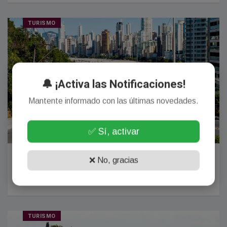
TURISMO
🔔 ¡Activa las Notificaciones!
Mantente informado con las últimas novedades.
✅ Sí, activar
“El real se devaluó un 25% lo que hace rendir más el
❌ No, gracias
dinero a los argentinos”
27 Diciembre, 2024
TURISMO