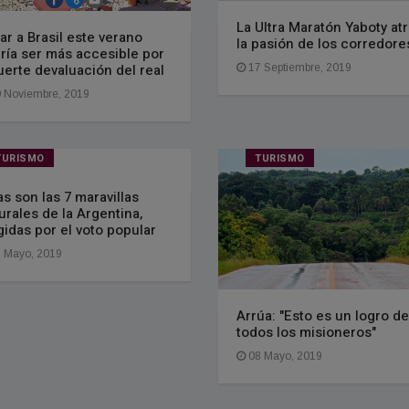
La Ultra Maratón Yaboty at
jar a Brasil este verano
la pasión de los corredore
ría ser más accesible por
fuerte devaluación del real
17 Septiembre, 2019
 Noviembre, 2019
TURISMO
TURISMO
as son las 7 maravillas
urales de la Argentina,
gidas por el voto popular
 Mayo, 2019
Arrúa: "Esto es un logro de
todos los misioneros"
08 Mayo, 2019