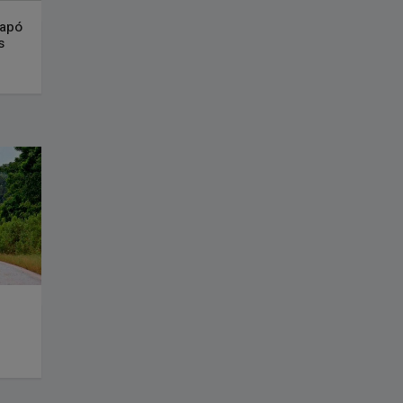
rapó
s