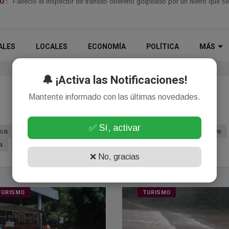
 :
Falleció el inspector de tránsito obereño golpeado por un hierro que 
ALES
LOCALES
ECONOMÍA
POLÍTICA
MÁS
🔔 ¡Activa las Notificaciones!
Mantente informado con las últimas novedades.
✅ Sí, activar
ica
Deportes
Turismo
Policiales
Agro
Internacionales
a
Tecnología
❌ No, gracias
TURISMO
TURISMO