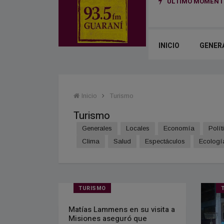
ÚLTIMO MOMENTO
sar mercaderías de contrabando desde Paraguay a Brasil
INICIO
GENER
Inicio
Turismo
Turismo
Generales
Locales
Economía
Polít
Clima
Salud
Espectáculos
Ecologí
TURISMO
Matías Lammens en su visita a
Misiones aseguró que