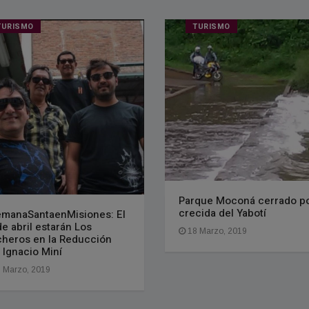
TURISMO
TURISMO
Parque Moconá cerrado po
crecida del Yabotí
manaSantaenMisiones: El
de abril estarán Los
18 Marzo, 2019
heros en la Reducción
 Ignacio Miní
 Marzo, 2019