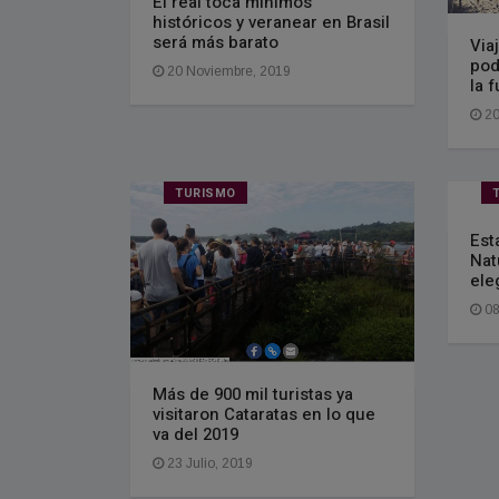
El real toca mínimos
históricos y veranear en Brasil
será más barato
Via
pod
20 Noviembre, 2019
la 
20
TURISMO
Est
Nat
ele
08
Más de 900 mil turistas ya
visitaron Cataratas en lo que
va del 2019
23 Julio, 2019