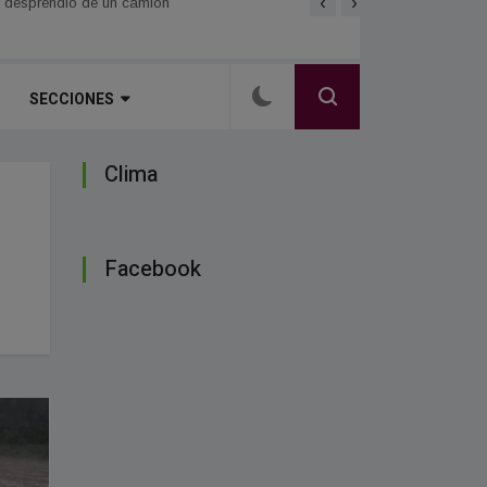
‹
›
se desprendió de un camión
Carlos Arce anticipó que v
SECCIONES
Clima
Facebook