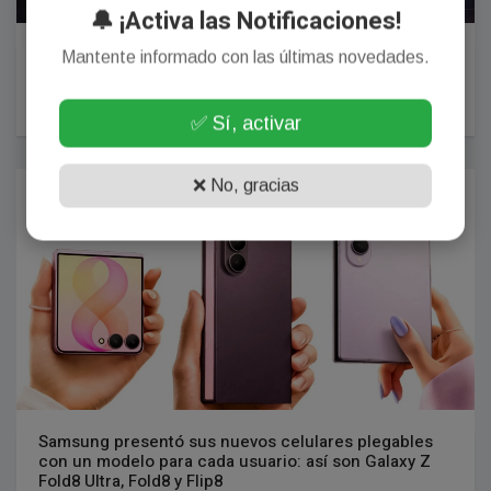
🔔 ¡Activa las Notificaciones!
China presenta el primer robot humanoide realista
Mantente informado con las últimas novedades.
para vender en serie: cuánto cuesta y para qué sirve
26 Julio, 2026
✅ Sí, activar
TECNOLOGÍA
❌ No, gracias
Samsung presentó sus nuevos celulares plegables
con un modelo para cada usuario: así son Galaxy Z
Fold8 Ultra, Fold8 y Flip8