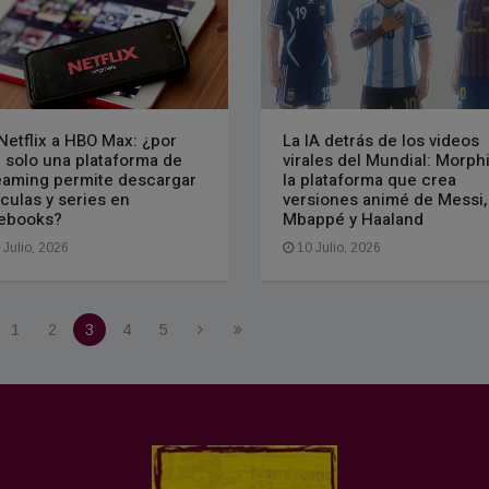
Netflix a HBO Max: ¿por
La IA detrás de los videos
 solo una plataforma de
virales del Mundial: Morphi
eaming permite descargar
la plataforma que crea
ículas y series en
versiones animé de Messi,
ebooks?
Mbappé y Haaland
 Julio, 2026
10 Julio, 2026
1
2
3
4
5