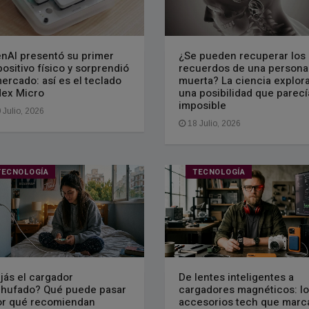
nAI presentó su primer
¿Se pueden recuperar los
positivo físico y sorprendió
recuerdos de una persona
mercado: así es el teclado
muerta? La ciencia explor
ex Micro
una posibilidad que parecí
imposible
 Julio, 2026
18 Julio, 2026
TECNOLOGÍA
TECNOLOGÍA
jás el cargador
De lentes inteligentes a
hufado? Qué puede pasar
cargadores magnéticos: lo
or qué recomiendan
accesorios tech que marc