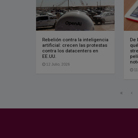
Rebelión contra la inteligencia
De 
artificial: crecen las protestas
qué
contra los datacenters en
str
EE.UU.
pel
not
12 Julio, 2026
11