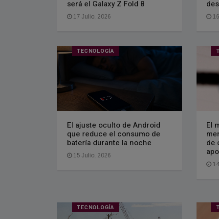
será el Galaxy Z Fold 8
des
17 Julio, 2026
16
TECNOLOGÍA
El ajuste oculto de Android
El 
que reduce el consumo de
mer
batería durante la noche
de 
apo
15 Julio, 2026
14
TECNOLOGÍA