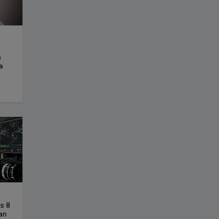
a
a
s 8
an