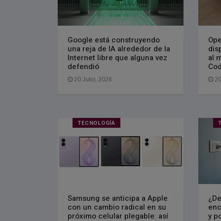
Google está construyendo
Ope
una reja de IA alrededor de la
dis
Internet libre que alguna vez
al 
defendió
Cod
20 Julio, 2026
20
TECNOLOGÍA
Samsung se anticipa a Apple
¿De
con un cambio radical en su
enc
próximo celular plegable: así
y p