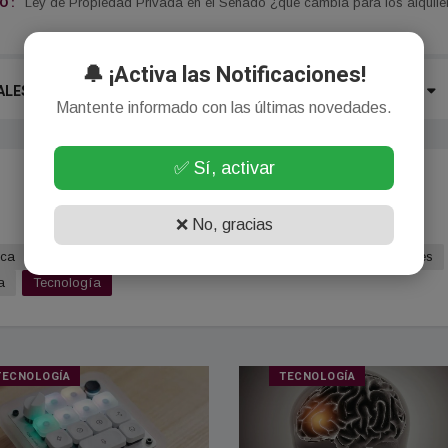
 :
Ley de Propiedad Privada en el Senado ¿qué cambia para los alquile
🔔 ¡Activa las Notificaciones!
ALES
LOCALES
ECONOMÍA
POLÍTICA
MÁS
Mantente informado con las últimas novedades.
✅ Sí, activar
❌ No, gracias
ica
Deportes
Turismo
Policiales
Agro
Internacionales
a
Tecnología
TECNOLOGÍA
TECNOLOGÍA