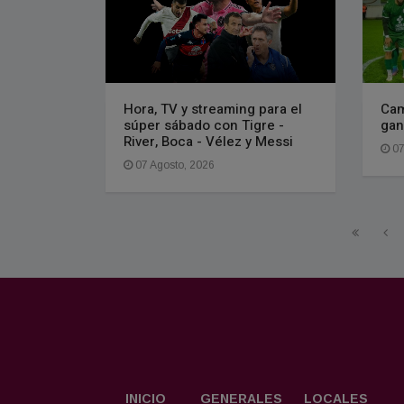
Hora, TV y streaming para el
Cam
súper sábado con Tigre -
gan
River, Boca - Vélez y Messi
07
07 Agosto, 2026
INICIO
GENERALES
LOCALES