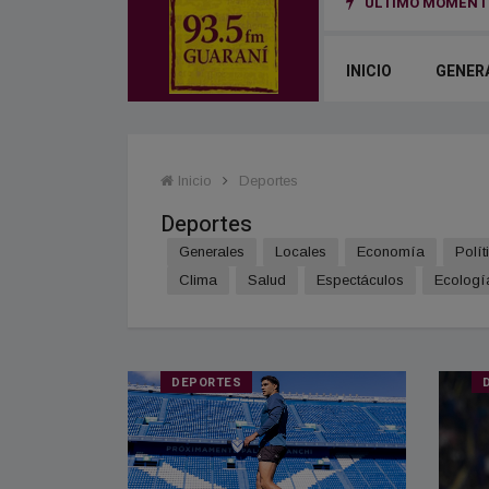
ÚLTIMO MOMENTO
bierno nacional en San Cayetano: “El trabajo no puede ser una mercancía”
INICIO
GENER
Inicio
Deportes
Deportes
Generales
Locales
Economía
Polít
Clima
Salud
Espectáculos
Ecologí
DEPORTES