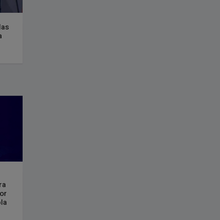
las
a
ra
por
bla