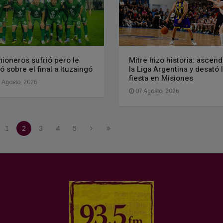
ioneros sufrió pero le
Mitre hizo historia: ascend
ó sobre el final a Ituzaingó
la Liga Argentina y desató 
fiesta en Misiones
 Agosto, 2026
07 Agosto, 2026
1
2
3
4
5