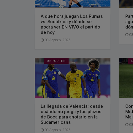
A qué hora juegan Los Pumas
Par
vs. Sudáfrica y dónde se
ago
podrá ver EN VIVO el partido
dón
de hoy
08
08 Agosto, 2026
DEPORTES
La llegada de Valencia: desde
Con
cuándo no juega y los plazos
Mid
de Boca para anotarlo en la
Mai
Sudamericana
08
08 Agosto, 2026