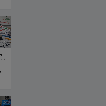
te
abla
a