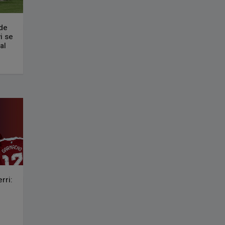
 de
i se
al
rri: