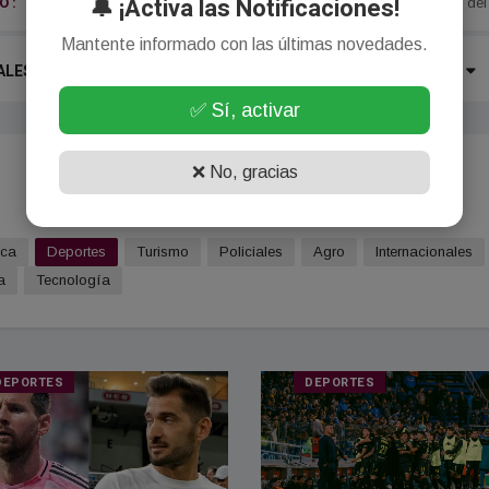
🔔 ¡Activa las Notificaciones!
 :
El PAyS presentó un proyecto para crear un sistema de prevención del 
Mantente informado con las últimas novedades.
ALES
LOCALES
ECONOMÍA
POLÍTICA
MÁS
✅ Sí, activar
❌ No, gracias
ica
Deportes
Turismo
Policiales
Agro
Internacionales
a
Tecnología
DEPORTES
DEPORTES