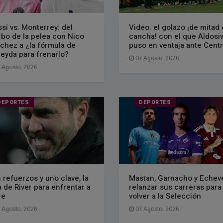
si vs. Monterrey: del
Video: el golazo ¡de mitad
bo de la pelea con Nico
cancha! con el que Aldosiv
chez a ¿la fórmula de
puso en ventaja ante Centr
eyda para frenarlo?
07 Agosto, 2026
 Agosto, 2026
DEPORTES
DEPORTES
 refuerzos y uno clave, la
Mastan, Garnacho y Echeve
ta de River para enfrentar a
relanzar sus carreras para
re
volver a la Selección
 Agosto, 2026
07 Agosto, 2026