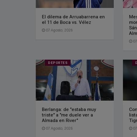
El dilema de Arruabarrena en
Mes
el 11 de Boca vs. Vélez
mor
Sán
07 Agosto, 2026
Alm
07
DEPORTES
Berlanga: de "estaba muy
Con
triste" a "me duele ver a
lis
Almada en River"
Tig
07 Agosto, 2026
07