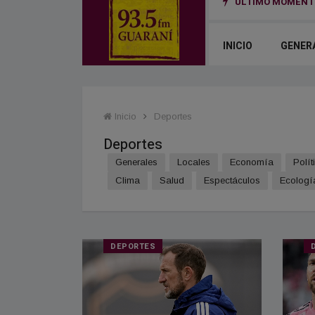
ÚLTIMO MOMENTO
bierno nacional en San Cayetano: “El trabajo no puede ser una mercancía”
INICIO
GENER
Inicio
Deportes
Deportes
Generales
Locales
Economía
Polít
Clima
Salud
Espectáculos
Ecologí
DEPORTES