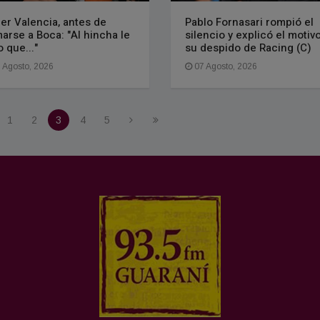
er Valencia, antes de
Pablo Fornasari rompió el
arse a Boca: "Al hincha le
silencio y explicó el motiv
o que..."
su despido de Racing (C)
 Agosto, 2026
07 Agosto, 2026
1
2
3
4
5