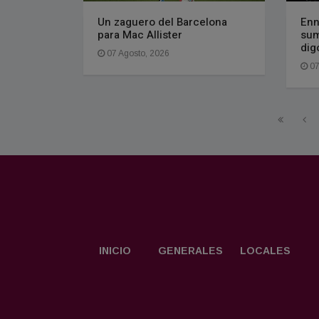
Un zaguero del Barcelona
Enn
para Mac Allister
sum
dig
07 Agosto, 2026
07
INICIO
GENERALES
LOCALES