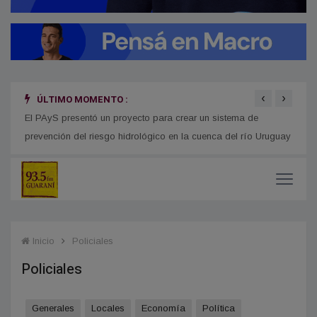
‹
›
ÚLTIMO MOMENTO :
n San
El PAyS presentó un proyecto para crear un sistema de
Detec
prevención del riesgo hidrológico en la cuenca del río Uruguay
deten
Inicio
Policiales
Policiales
Generales
Locales
Economía
Política